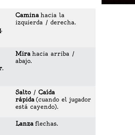
Camina
hacia la
izquierda / derecha.
q
.
Mira
hacia arriba /
abajo.
r
.
Salto
/
Caída
rápida
(cuando el jugador
está cayendo).
Lanza
flechas.