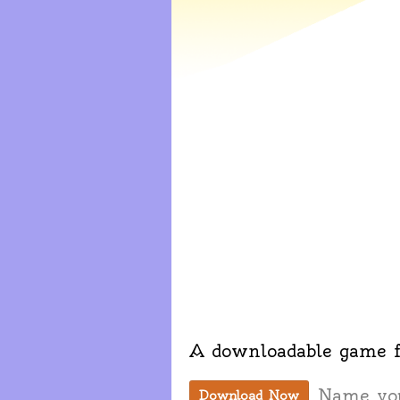
A downloadable game 
Name yo
Download Now