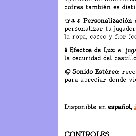
cofres también es disti
👕🎩🌷
Personalización 
personalizar tu jugador
la ropa, casco y flor (c
🕯 Efectos de Luz
: el ju
la oscuridad del castillo
🎧
Sonido Estéreo
: rec
para apreciar donde vie
Disponible en
español
,
CONTROLES