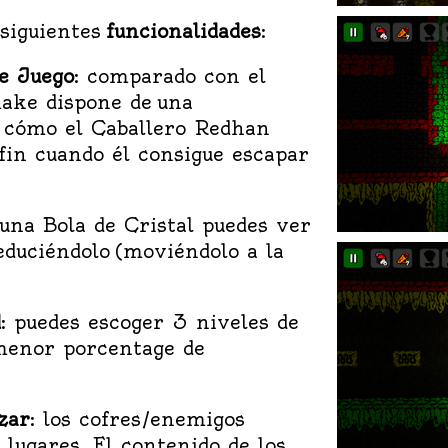
 siguientes
funcionalidades
:
de Juego
: comparado con el
make dispone de una
e cómo el Caballero Redhan
 fin cuando él consigue escapar
 una Bola de Cristal puedes ver
duciéndolo (moviéndolo a la
d
: puedes escoger 3 niveles de
/menor porcentage de
zar
: los cofres/enemigos
lugares. El contenido de los